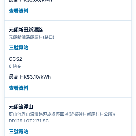
查看資料
元朗新田新潭路
元朗新潭路朗廈村(路口)
三號電站
CCS2
6 快充
最高 HK$3.10/kWh
查看資料
元朗流浮山
屏山流浮山深灣路迴旋處停車場(近鰲磡村新慶村村公所)/
DD129 LOT2171 SC
三號電站