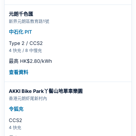
元朗千色匯
新界元朗區教育路1號
中石化 PIT
Type 2 / CCS2
4 快充 / 8 中慢充
最高 HK$2.80/kWh
查看資料
AKKI Bike Park丫髻山地單車樂園
香港元朗虾尾新村內
令狐充
CCS2
4 快充