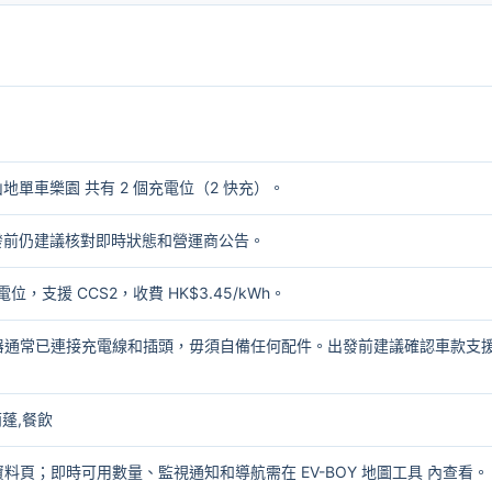
k丫髻山地單車樂園 共有 2 個充電位（2 快充）。
出發前仍建議核對即時狀態和營運商公告。
電位，支援 CCS2，收費 HK$3.45/kWh。
電器通常已連接充電線和插頭，毋須自備任何配件。出發前建議確認車款支
雨蓬,餐飲
資料頁；即時可用數量、監視通知和導航需在
EV-BOY 地圖工具
內查看。