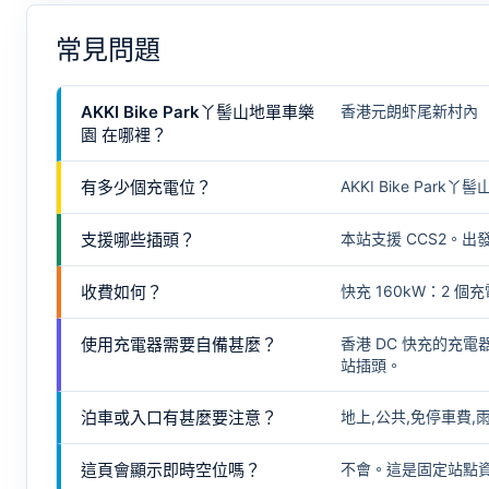
常見問題
AKKI Bike Park丫髻山地單車樂
香港元朗虾尾新村內
園 在哪裡？
有多少個充電位？
AKKI Bike Par
支援哪些插頭？
本站支援 CCS2。
收費如何？
快充 160kW：2 個充
使用充電器需要自備甚麼？
香港 DC 快充的充
站插頭。
泊車或入口有甚麼要注意？
地上,公共,免停車費,
這頁會顯示即時空位嗎？
不會。這是固定站點