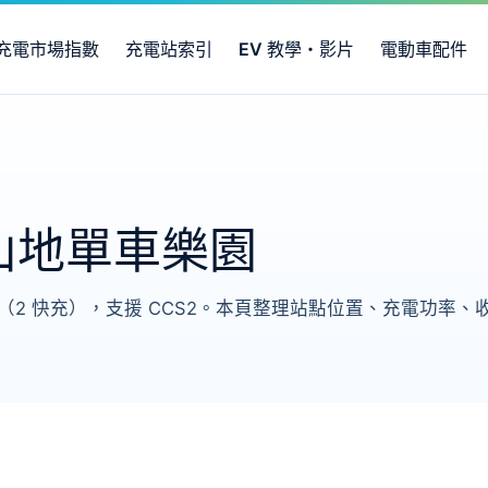
充電市場指數
充電站索引
EV 教學・影片
電動車配件
丫髻山地單車樂園
位（2 快充），支援 CCS2。本頁整理站點位置、充電功率