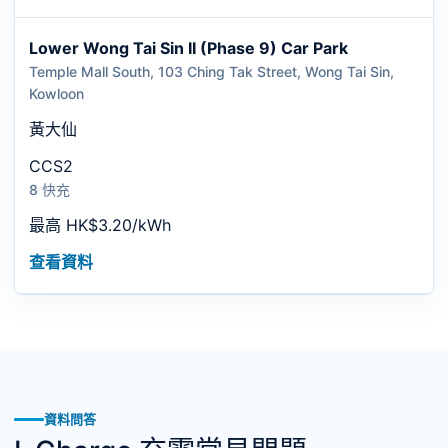
Lower Wong Tai Sin II (Phase 9) Car Park
Temple Mall South, 103 Ching Tak Street, Wong Tai Sin,
Kowloon
黃大仙
CCS2
8 快充
最高 HK$3.20/kWh
查看資料
資料問答