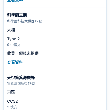
查看資料
科學園三期
科學園科技大道西12號
大埔
Type 2
9 中慢充
收費，價錢未提供
查看資料
天悅筲箕灣廣場
筲箕灣南康街17號
東區
CCS2
2 快充