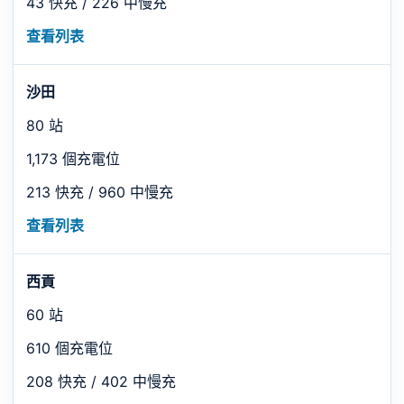
43 快充 / 226 中慢充
查看列表
沙田
80 站
1,173 個充電位
213 快充 / 960 中慢充
查看列表
西貢
60 站
610 個充電位
208 快充 / 402 中慢充