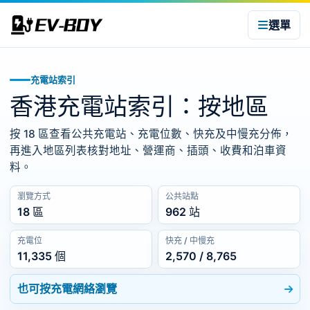
選單
充電站索引
香港充電站索引：按地區
按 18 區查看公共充電站、充電位數、快充及中慢充分佈，
再進入地區列表核對地址、營運商、插頭、收費和泊車資
料。
瀏覽方式
公共站點
18 區
962 站
充電位
快充 / 中慢充
11,335 個
2,570 / 8,765
也可按充電網絡瀏覽