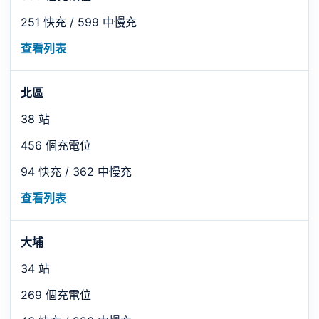
251 快充 / 599 中慢充
查看列表
北區
38 站
456 個充電位
94 快充 / 362 中慢充
查看列表
大埔
34 站
269 個充電位