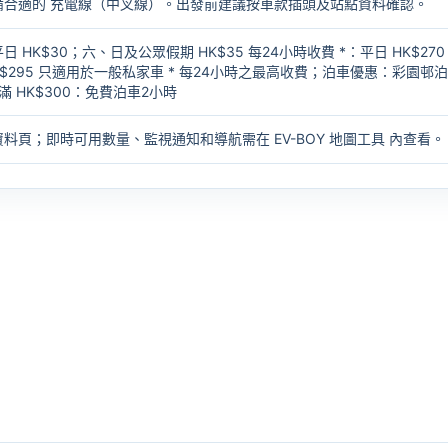
備合適的
充電線（中叉線）
。出發前建議按車款插頭及站點資料確認。
HK$30；六、日及公眾假期 HK$35 每24小時收費 *：平日 HK$270
$295 只適用於一般私家車 * 每24小時之最高收費；泊車優惠：彩園邨
滿 HK$300：免費泊車2小時
資料頁；即時可用數量、監視通知和導航需在
EV-BOY 地圖工具
內查看。