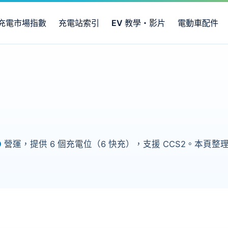
充電市場指數
充電站索引
EV 教學・影片
電動車配件
O
營運，提供 6 個充電位（6 快充），支援 CCS2。本頁