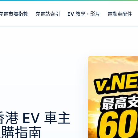
充電市場指數
充電站索引
EV 教學・影片
電動車配件
 EV 車主
選購指南