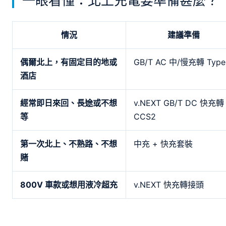
一眼看懂：北上充電要準備甚麼？
情況
建議準備
偶爾北上，有固定目的地或
GB/T AC 中/慢充轉 Type
酒店
經常即日來回、長途或不想
v.NEXT GB/T DC 快充轉
等
CCS2
第一次北上、不熟路、不想
中充 + 快充套裝
賭
800V 車款或想用液冷超充
v.NEXT 快充轉接頭