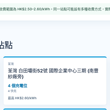
收費範圍為 HK$2.50–2.60/kWh。同一站點可能設有多種收費方
站點
荃灣
荃灣 白田壩街52號 國際企業中心三期 (南豐
紗廠旁)
4 個充電位
4 快充
最高 HK$2.60/kWh