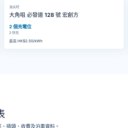
油尖旺
大角咀 必發道 128 號 宏創方
2 個充電位
2 快充
最高 HK$2.50/kWh
表
率、插頭、收費及泊車資料。