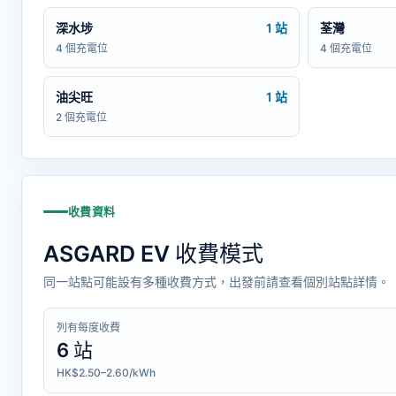
深水埗
1 站
荃灣
4 個充電位
4 個充電位
油尖旺
1 站
2 個充電位
收費資料
ASGARD EV 收費模式
同一站點可能設有多種收費方式，出發前請查看個別站點詳情。
列有每度收費
6 站
HK$2.50–2.60/kWh