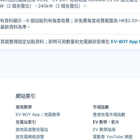
kW（2 個充電位）、240kW（2 個充電位）。
Y 現有資料顯示，6 個站點列有每度收費；非免費每度收費範圍為 HK$2.5
商最新資料為準。
個頁面整理固定站點資料；即時可用數量和充電器狀態需在
EV-BOY Ap
網站索引
使用教學
市場指數
EV-BOY App / 地圖教學
香港充電市場指數
充電站索引
EV 教學・影片
按地區瀏覽充電站
EV 教學指南
按充電網絡瀏覽
電動車 YouTube 頻道