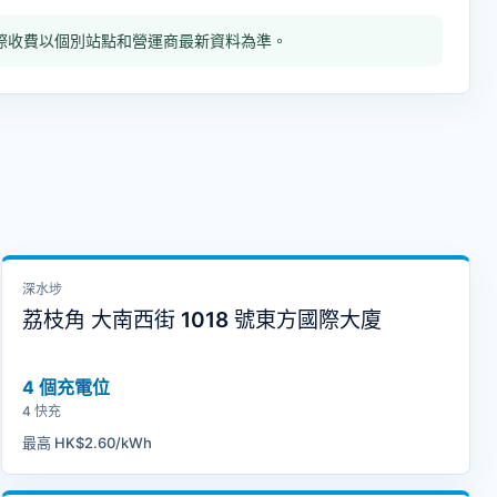
式，實際收費以個別站點和營運商最新資料為準。
深水埗
荔枝角 大南西街 1018 號東方國際大廈
4 個充電位
4 快充
最高 HK$2.60/kWh