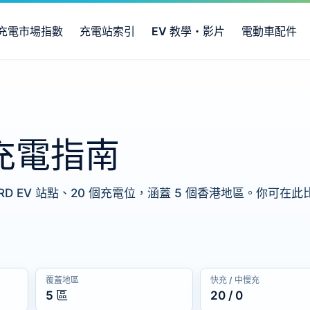
充電市場指數
充電站索引
EV 教學・影片
電動車配件
港充電指南
GARD EV 站點、20 個充電位，涵蓋 5 個香港地區。你可
覆蓋地區
快充 / 中慢充
5 區
20 / 0