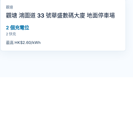
觀塘
觀塘 鴻圖道 33 號華盛數碼大廈 地面停車場
2 個充電位
2 快充
最高 HK$2.60/kWh