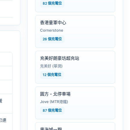
82 個充電位
香港童軍中心
Cornerstone
26 個充電位
充美好朗豪坊超充站
充美好 (華潤)
12 個充電位
圓方 - 北停車場
援
Jove (MTR港鐵)
87 個充電位
已連
奧海城一期