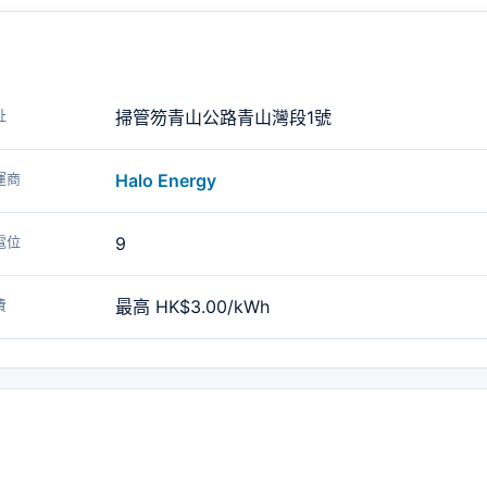
址
掃管笏青山公路青山灣段1號
運商
Halo Energy
電位
9
費
最高 HK$3.00/kWh