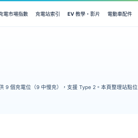
充電市場指數
充電站索引
EV 教學・影片
電動車配件
 9 個充電位（9 中慢充），支援 Type 2。本頁整理站