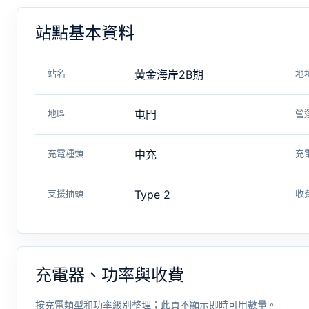
站點基本資料
站名
黃金海岸2B期
地
地區
屯門
營
充電種類
中充
充
支援插頭
Type 2
收
充電器、功率與收費
按充電類型和功率級別整理；此頁不顯示即時可用數量。