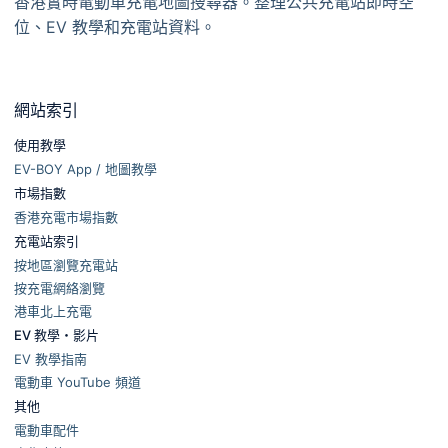
香港實時電動車充電地圖搜尋器。整理公共充電站即時空
位、EV 教學和充電站資料。
網站索引
使用教學
EV-BOY App / 地圖教學
市場指數
香港充電市場指數
充電站索引
按地區瀏覽充電站
按充電網絡瀏覽
港車北上充電
EV 教學・影片
EV 教學指南
電動車 YouTube 頻道
其他
電動車配件