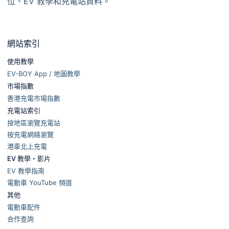
位、EV 教學和充電站資料。
網站索引
使用教學
EV-BOY App / 地圖教學
市場指數
香港充電市場指數
充電站索引
按地區瀏覽充電站
按充電網絡瀏覽
港車北上充電
EV 教學・影片
EV 教學指南
電動車 YouTube 頻道
其他
電動車配件
合作查詢