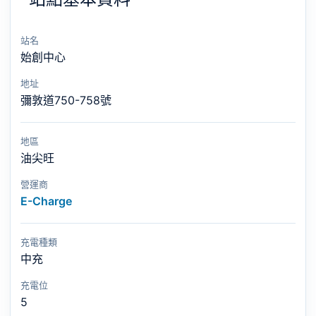
站名
始創中心
地址
彌敦道750-758號
地區
油尖旺
營運商
E-Charge
充電種類
中充
充電位
5