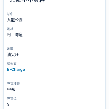
站名
九龍公園
地址
柯士甸道
地區
油尖旺
營運商
E-Charge
充電種類
中充
充電位
9