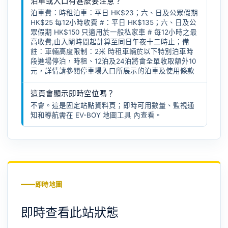
泊車或入口有甚麼要注意？
泊車費：時租泊車：平日 HK$23；六、日及公眾假期
HK$25 每12小時收費 #：平日 HK$135；六、日及公
眾假期 HK$150 只適用於一般私家車 # 每12小時之最
高收費,由入閘時間起計算至同日午夜十二時止；備
註：車輛高度限制：2米 時租車輛於以下特別泊車時
段進場停泊，時租、12泊及24泊將會全單收取額外10
元，詳情請參閱停車場入口所展示的泊車及使用條款
這頁會顯示即時空位嗎？
不會。這是固定站點資料頁；即時可用數量、監視通
知和導航需在
EV-BOY 地圖工具
內查看。
即時地圖
即時查看此站狀態