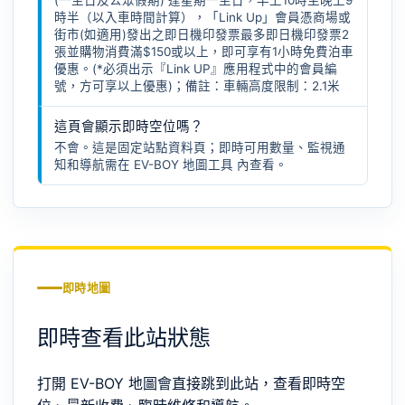
(一至日及公眾假期) 逢星期一至日，早上10時至晚上9
時半（以入車時間計算），「Link Up」會員憑商場或
街市(如適用)發出之即日機印發票最多即日機印發票2
張並購物消費滿$150或以上，即可享有1小時免費泊車
優惠。(*必須出示『Link UP』應用程式中的會員編
號，方可享以上優惠)；備註：車輛高度限制：2.1米
這頁會顯示即時空位嗎？
不會。這是固定站點資料頁；即時可用數量、監視通
知和導航需在
EV-BOY 地圖工具
內查看。
即時地圖
即時查看此站狀態
打開 EV-BOY 地圖會直接跳到此站，查看即時空