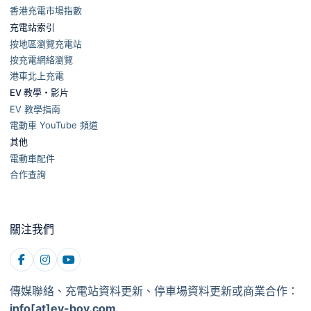
香港充電市場指數
充電站索引
按地區瀏覽充電站
按充電網絡瀏覽
港車北上充電
EV 教學・影片
EV 教學指南
電動車 YouTube 頻道
其他
電動車配件
合作查詢
關注我們
傳媒聯絡、充電站資料更新、停車場資料更新或商業合作：
info[at]ev-boy.com