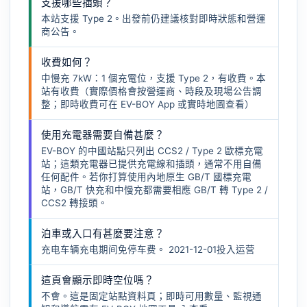
支援哪些插頭？
本站支援 Type 2。出發前仍建議核對即時狀態和營運
商公告。
收費如何？
中慢充 7kW：1 個充電位，支援 Type 2，有收費。本
站有收費（實際價格會按營運商、時段及現場公告調
整；即時收費可在 EV-BOY App 或實時地圖查看）
使用充電器需要自備甚麼？
EV-BOY 的中國站點只列出 CCS2 / Type 2 歐標充電
站；這類充電器已提供充電線和插頭，通常不用自備
任何配件。若你打算使用內地原生 GB/T 國標充電
站，GB/T 快充和中慢充都需要相應
GB/T 轉 Type 2 /
CCS2 轉接頭
。
泊車或入口有甚麼要注意？
充电车辆充电期间免停车费。 2021-12-01投入运营
這頁會顯示即時空位嗎？
不會。這是固定站點資料頁；即時可用數量、監視通