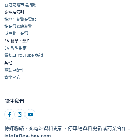
香港充電市場指數
充電站索引
按地區瀏覽充電站
按充電網絡瀏覽
港車北上充電
EV 教學・影片
EV 教學指南
電動車 YouTube 頻道
其他
電動車配件
合作查詢
關注我們
傳媒聯絡、充電站資料更新、停車場資料更新或商業合作：
info[at]ev-boy.com