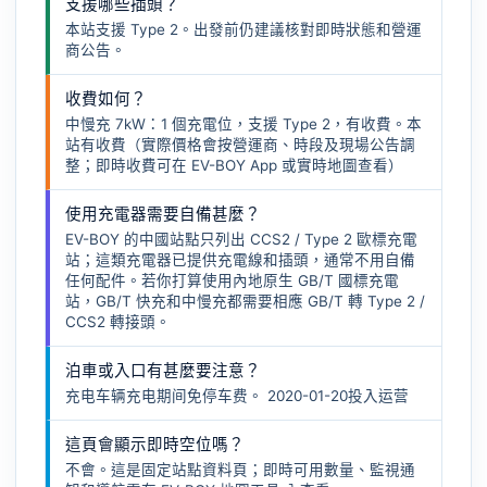
支援哪些插頭？
本站支援 Type 2。出發前仍建議核對即時狀態和營運
商公告。
收費如何？
中慢充 7kW：1 個充電位，支援 Type 2，有收費。本
站有收費（實際價格會按營運商、時段及現場公告調
整；即時收費可在 EV-BOY App 或實時地圖查看）
使用充電器需要自備甚麼？
EV-BOY 的中國站點只列出 CCS2 / Type 2 歐標充電
站；這類充電器已提供充電線和插頭，通常不用自備
任何配件。若你打算使用內地原生 GB/T 國標充電
站，GB/T 快充和中慢充都需要相應
GB/T 轉 Type 2 /
CCS2 轉接頭
。
泊車或入口有甚麼要注意？
充电车辆充电期间免停车费。 2020-01-20投入运营
這頁會顯示即時空位嗎？
不會。這是固定站點資料頁；即時可用數量、監視通