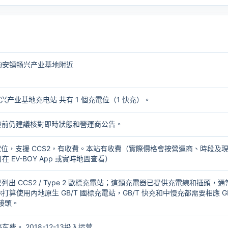
均安镇畅兴产业基地附近
兴产业基地充电站 共有 1 個充電位（1 快充）。
出發前仍建議核對即時狀態和營運商公告。
個充電位，支援 CCS2，有收費。本站有收費（實際價格會按營運商、時段及
 EV-BOY App 或實時地圖查看）
只列出 CCS2 / Type 2 歐標充電站；這類充電器已提供充電線和插頭，通
打算使用內地原生 GB/T 國標充電站，GB/T 快充和中慢充都需要相應
G
轉接頭
。
费。 2018-12-13投入运营