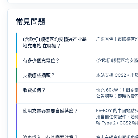
常見問題
(含欧标)顺德区均安畅兴产业基
广东省佛山市顺德区
地充电站 在哪裡？
有多少個充電位？
(含欧标)顺德区均安畅
支援哪些插頭？
本站支援 CCS2。
收費如何？
快充 60kW：1 
公告調整；即時收費可在
使用充電器需要自備甚麼？
EV-BOY 的中國站點
用自備任何配件。若你
轉 Type 2 / CCS2 
泊車或入口有甚麼要注意？
充电车辆充电期间免停车