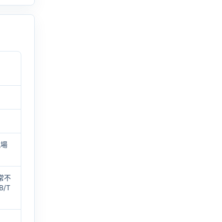
現場
常不
B/T