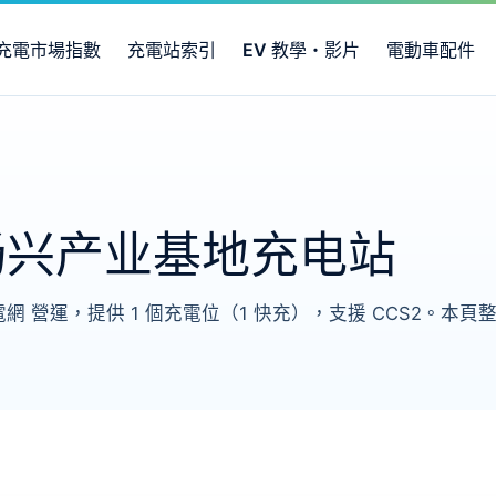
充電市場指數
充電站索引
EV 教學・影片
電動車配件
畅兴产业基地充电站
 營運，提供 1 個充電位（1 快充），支援 CCS2。本