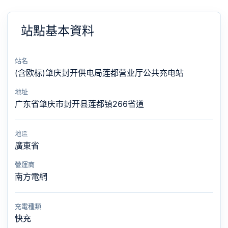
站點基本資料
站名
(含欧标)肇庆封开供电局莲都营业厅公共充电站
地址
广东省肇庆市封开县莲都镇266省道
地區
廣東省
營運商
南方電網
充電種類
快充