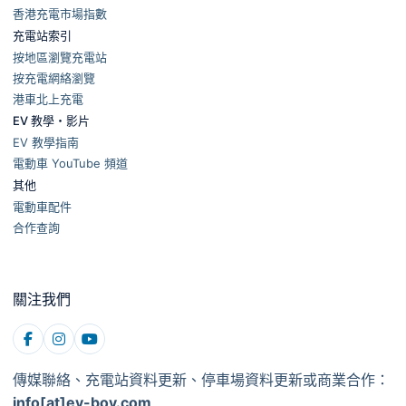
香港充電市場指數
充電站索引
按地區瀏覽充電站
按充電網絡瀏覽
港車北上充電
EV 教學・影片
EV 教學指南
電動車 YouTube 頻道
其他
電動車配件
合作查詢
關注我們
傳媒聯絡、充電站資料更新、停車場資料更新或商業合作：
info[at]ev-boy.com