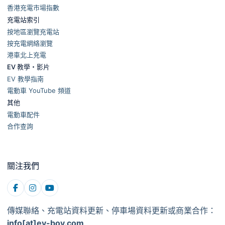
香港充電市場指數
充電站索引
按地區瀏覽充電站
按充電網絡瀏覽
港車北上充電
EV 教學・影片
EV 教學指南
電動車 YouTube 頻道
其他
電動車配件
合作查詢
關注我們
傳媒聯絡、充電站資料更新、停車場資料更新或商業合作：
info[at]ev-boy.com