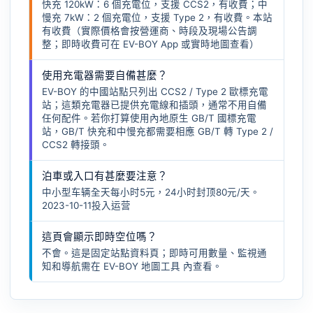
快充 120kW：6 個充電位，支援 CCS2，有收費；中
慢充 7kW：2 個充電位，支援 Type 2，有收費。本站
有收費（實際價格會按營運商、時段及現場公告調
整；即時收費可在 EV-BOY App 或實時地圖查看）
使用充電器需要自備甚麼？
EV-BOY 的中國站點只列出 CCS2 / Type 2 歐標充電
站；這類充電器已提供充電線和插頭，通常不用自備
任何配件。若你打算使用內地原生 GB/T 國標充電
站，GB/T 快充和中慢充都需要相應
GB/T 轉 Type 2 /
CCS2 轉接頭
。
泊車或入口有甚麼要注意？
中小型车辆全天每小时5元，24小时封顶80元/天。
2023-10-11投入运营
這頁會顯示即時空位嗎？
不會。這是固定站點資料頁；即時可用數量、監視通
知和導航需在
EV-BOY 地圖工具
內查看。