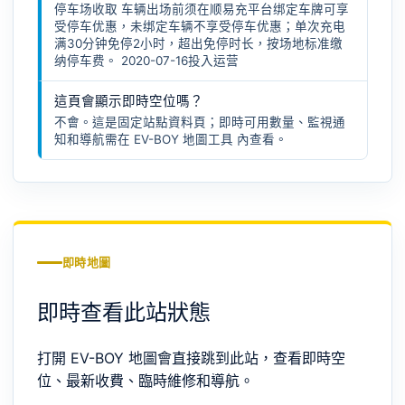
停车场收取 车辆出场前须在顺易充平台绑定车牌可享
受停车优惠，未绑定车辆不享受停车优惠；单次充电
满30分钟免停2小时，超出免停时长，按场地标准缴
纳停车费。 2020-07-16投入运营
這頁會顯示即時空位嗎？
不會。這是固定站點資料頁；即時可用數量、監視通
知和導航需在
EV-BOY 地圖工具
內查看。
即時地圖
即時查看此站狀態
打開 EV-BOY 地圖會直接跳到此站，查看即時空
位、最新收費、臨時維修和導航。