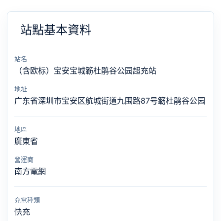
站點基本資料
站名
（含欧标）宝安宝城簕杜鹃谷公园超充站
地址
广东省深圳市宝安区航城街道九围路87号簕杜鹃谷公园
地區
廣東省
營運商
南方電網
充電種類
快充