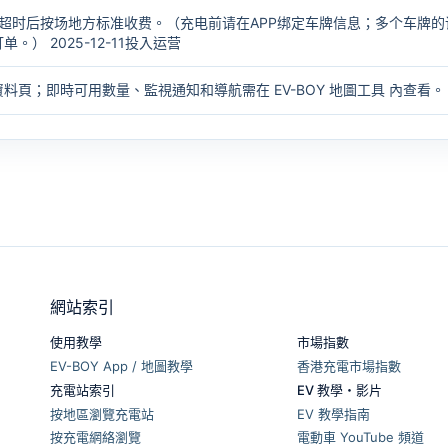
超时后按场地方标准收费。（充电前请在APP绑定车牌信息；多个车牌的
） 2025-12-11投入运营
資料頁；即時可用數量、監視通知和導航需在
EV-BOY 地圖工具
內查看。
網站索引
使用教學
市場指數
EV-BOY App / 地圖教學
香港充電市場指數
充電站索引
EV 教學・影片
按地區瀏覽充電站
EV 教學指南
按充電網絡瀏覽
電動車 YouTube 頻道