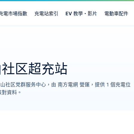
充電市場指數
充電站索引
EV 教學・影片
電動車配件
山社区超充站
区党群服务中心，由 南方電網 營運，提供 1 個充電位（1
核對資料。