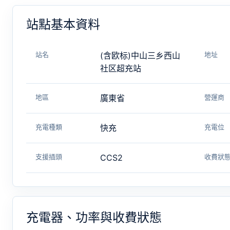
站點基本資料
站名
(含欧标)中山三乡西山
地址
社区超充站
地區
廣東省
營運商
充電種類
快充
充電位
支援插頭
CCS2
收費狀
充電器、功率與收費狀態