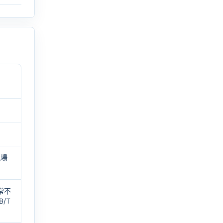
現場
常不
B/T