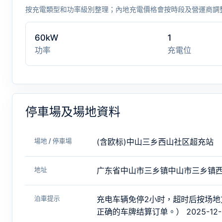
按充電類型和功率級別整理；內地充電價格會按時段及營運商調
60kW
1
功率
充電位
停車場及場地資料
場地 / 停車場
(含欧标)中山三乡西山社区超充站
地址
广东省中山市三乡镇中山市三乡镇
泊車提示
充电车辆免停2小时，超时后按场地
正确的车牌结算订单。） 2025-12