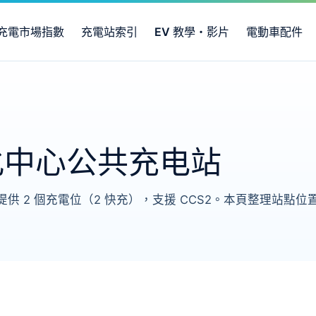
充電市場指數
充電站索引
EV 教學・影片
電動車配件
化中心公共充电站
供 2 個充電位（2 快充），支援 CCS2。本頁整理站點