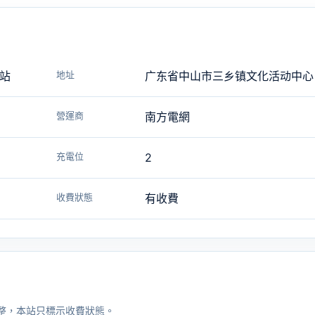
电站
地址
广东省中山市三乡镇文化活动中心
營運商
南方電網
充電位
2
收費狀態
有收費
整，本站只標示收費狀態。