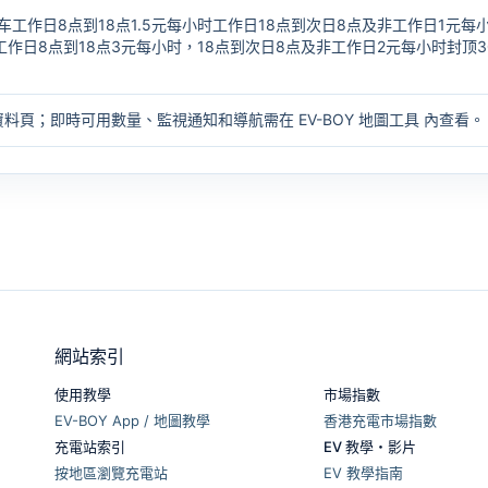
车工作日8点到18点1.5元每小时工作日18点到次日8点及非工作日1元每
工作日8点到18点3元每小时，18点到次日8点及非工作日2元每小时封顶3
資料頁；即時可用數量、監視通知和導航需在
EV-BOY 地圖工具
內查看。
網站索引
使用教學
市場指數
EV-BOY App / 地圖教學
香港充電市場指數
充電站索引
EV 教學・影片
按地區瀏覽充電站
EV 教學指南