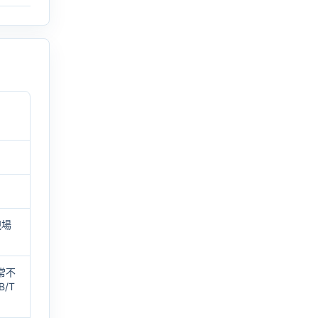
現場
常不
B/T