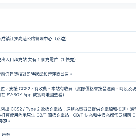
东成镇江罗高速公路管理中心（路边）
入口超充站 共有 1 個充電位（1 快充）。
出發前仍建議核對即時狀態和營運商公告。
個充電位，支援 CCS2，有收費。本站有收費（實際價格會按營運商、時段及
 EV-BOY App 或實時地圖查看）
只列出 CCS2 / Type 2 歐標充電站；這類充電器已提供充電線和插頭，通
打算使用內地原生 GB/T 國標充電站，GB/T 快充和中慢充都需要相應
G
轉接頭
。
投入运营