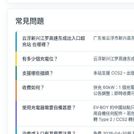
常見問題
云浮新兴江罗高速东成出入口超
广东省云浮市新兴县
充站 在哪裡？
有多少個充電位？
云浮新兴江罗高速东成出
支援哪些插頭？
本站支援 CCS2。
收費如何？
快充 60kW：1 
公告調整；即時收費可在
使用充電器需要自備甚麼？
EV-BOY 的中國站點
用自備任何配件。若你
轉 Type 2 / CCS2 
泊車或入口有甚麼要注意？
免费 2026-04-30