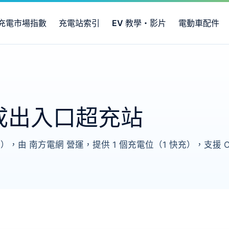
充電市場指數
充電站索引
EV 教學・影片
電動車配件
成出入口超充站
由 南方電網 營運，提供 1 個充電位（1 快充），支援 