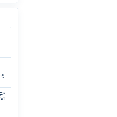
現場
常不
B/T