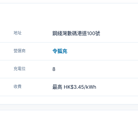
地址
鋼綫灣數碼港道100號
營運商
令狐充
充電位
8
收費
最高 HK$3.45/kWh