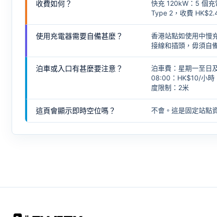
收費如何？
快充 120kW：5 個
Type 2，收費 HK$2.
使用充電器需要自備甚麼？
香港站點如使用中慢
接線和插頭，毋須自
泊車或入口有甚麼要注意？
泊車費：星期一至日及公眾假
08:00：HK$10/小
度限制：2米
這頁會顯示即時空位嗎？
不會。這是固定站點