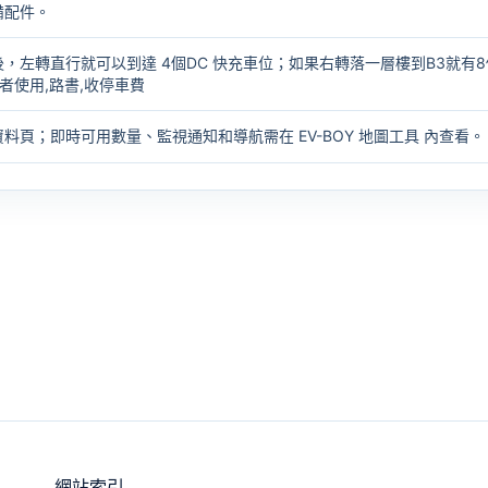
備配件。
，左轉直行就可以到達 4個DC 快充車位；如果右轉落一層樓到B3就有8
者使用,路書,收停車費
資料頁；即時可用數量、監視通知和導航需在
EV-BOY 地圖工具
內查看。
網站索引