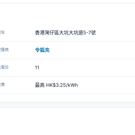
地址
香港灣仔區大坑大坑道5-7號
營運商
令狐充
充電位
11
收費
最高 HK$3.25/kWh