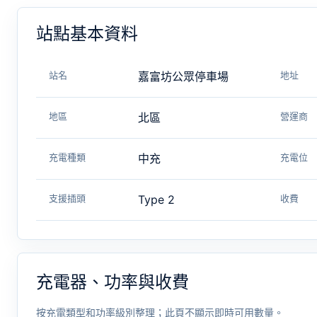
站點基本資料
站名
嘉富坊公眾停車場
地址
地區
北區
營運商
充電種類
中充
充電位
支援插頭
Type 2
收費
充電器、功率與收費
按充電類型和功率級別整理；此頁不顯示即時可用數量。