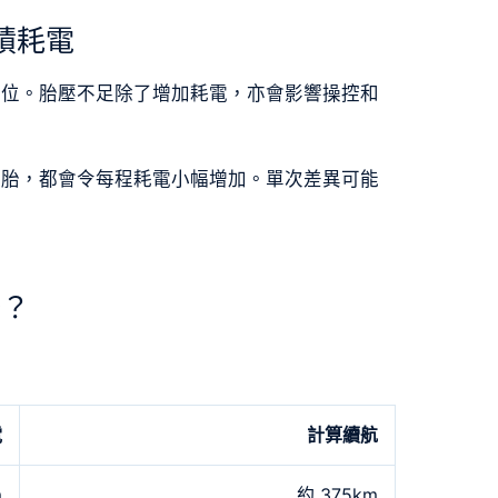
積耗電
定位。胎壓不足除了增加耗電，亦會影響操控和
輪胎，都會令每程耗電小幅增加。單次差異可能
少？
電
計算續航
m
約 375km