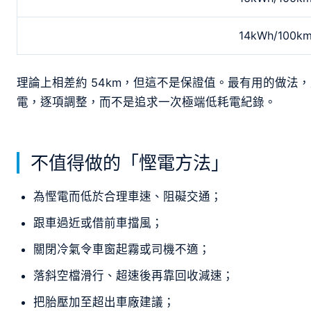
14kWh/100k
理論上相差約 54km，但這不是保證值。最有用的做法
電，逐項調整，而不是追求一次極端低耗電紀錄。
不值得做的「慳電方法」
為慳電而低於合理車速、阻礙交通；
跟車過近或借前車擋風；
關閉冷氣令車窗起霧或司機不適；
落斜空檔滑行、超速後再靠回收減速；
把胎壓加至超出車廠建議；